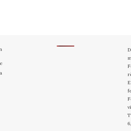
n
D
m
re
F
a
r
E
f
F
v
T
6