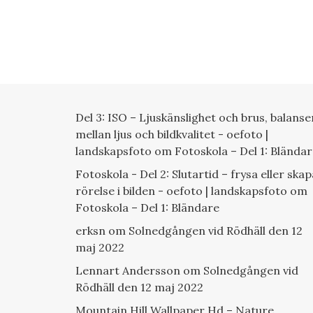
Del 3: ISO – Ljuskänslighet och brus, balanse
mellan ljus och bildkvalitet - oefoto |
landskapsfoto
om
Fotoskola – Del 1: Blända
Fotoskola - Del 2: Slutartid – frysa eller skap
rörelse i bilden - oefoto | landskapsfoto
om
Fotoskola – Del 1: Bländare
erksn
om
Solnedgången vid Rödhäll den 12
maj 2022
Lennart Andersson
om
Solnedgången vid
Rödhäll den 12 maj 2022
Mountain Hill Wallpaper Hd – Nature