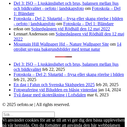
Del 3: ISO – Ljuskänslighet och brus, balansen mellan ljus
och bildkvalitet - oefoto | landskapsfoto
om
Fotoskola – Del
1: Bländare
Fotoskola - Del 2: Slutartid – frysa eller skapa rörelse i bilden
- oefoto | landskapsfoto
om
Fotoskola – Del 1: Bländare
erksn
om
Solnedgången vid Rödhäll den 12 maj 2022
Lennart Andersson
om
Solnedgången vid Rödhäll den 12 maj
2022
Mountain Hill Wallpaper Hd – Nature Wallpaper Site
om
14
otroligt snygga bakgrundsbilder med temat natur
Del 3: ISO – Ljuskänslighet och brus, balansen mellan ljus
och bildkvalitet
feb 22, 2025
Fotoskola – Del 2: Slutartid – frysa eller skapa rörelse i bilden
feb 21, 2025
En dag i Falun och Svenska Skidspelen 2025
feb 20, 2025
Fotografering vid Biludden en blåsig vinterdag
jan 14, 2024
Två dagar med skoteråkning i Lofsdalen
mar 6, 2023
© 2025 oefoto.se | All rights reserved.
Vi använder cookies för att se till att vi ger dig den bästa upplevelsen
på vår hemsida. Om du fortsätter att använda den här webbplatsen