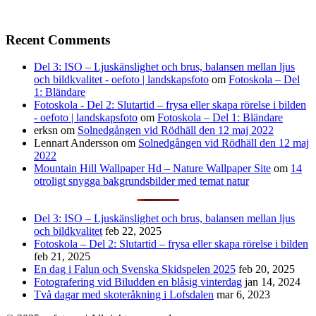
Recent Comments
Del 3: ISO – Ljuskänslighet och brus, balansen mellan ljus
och bildkvalitet - oefoto | landskapsfoto
om
Fotoskola – Del
1: Bländare
Fotoskola - Del 2: Slutartid – frysa eller skapa rörelse i bilden
- oefoto | landskapsfoto
om
Fotoskola – Del 1: Bländare
erksn
om
Solnedgången vid Rödhäll den 12 maj 2022
Lennart Andersson
om
Solnedgången vid Rödhäll den 12 maj
2022
Mountain Hill Wallpaper Hd – Nature Wallpaper Site
om
14
otroligt snygga bakgrundsbilder med temat natur
Del 3: ISO – Ljuskänslighet och brus, balansen mellan ljus
och bildkvalitet
feb 22, 2025
Fotoskola – Del 2: Slutartid – frysa eller skapa rörelse i bilden
feb 21, 2025
En dag i Falun och Svenska Skidspelen 2025
feb 20, 2025
Fotografering vid Biludden en blåsig vinterdag
jan 14, 2024
Två dagar med skoteråkning i Lofsdalen
mar 6, 2023