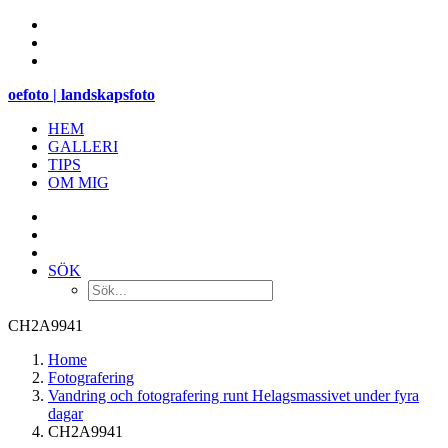
oefoto | landskapsfoto
HEM
GALLERI
TIPS
OM MIG
SÖK
CH2A9941
Home
Fotografering
Vandring och fotografering runt Helagsmassivet under fyra
dagar
CH2A9941