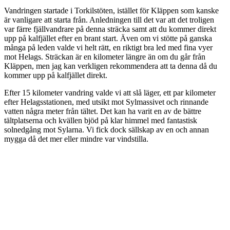
Vandringen startade i Torkilstöten, istället för Kläppen som kanske
är vanligare att starta från. Anledningen till det var att det troligen
var färre fjällvandrare på denna sträcka samt att du kommer direkt
upp på kalfjället efter en brant start. Även om vi stötte på ganska
många på leden valde vi helt rätt, en riktigt bra led med fina vyer
mot Helags. Sträckan är en kilometer längre än om du går från
Kläppen, men jag kan verkligen rekommendera att ta denna då du
kommer upp på kalfjället direkt.
Efter 15 kilometer vandring valde vi att slå läger, ett par kilometer
efter Helagsstationen, med utsikt mot Sylmassivet och rinnande
vatten några meter från tältet. Det kan ha varit en av de bättre
tältplatserna och kvällen bjöd på klar himmel med fantastisk
solnedgång mot Sylarna. Vi fick dock sällskap av en och annan
mygga då det mer eller mindre var vindstilla.