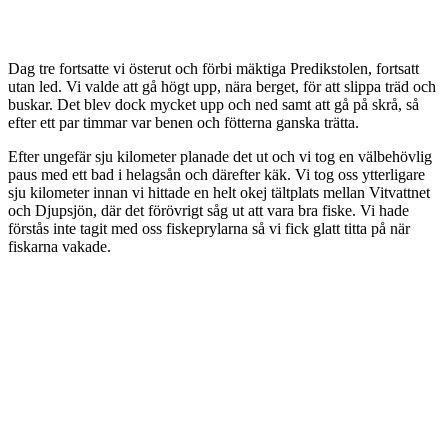
Dag tre fortsatte vi österut och förbi mäktiga Predikstolen, fortsatt
utan led. Vi valde att gå högt upp, nära berget, för att slippa träd och
buskar. Det blev dock mycket upp och ned samt att gå på skrå, så
efter ett par timmar var benen och fötterna ganska trätta.
Efter ungefär sju kilometer planade det ut och vi tog en välbehövlig
paus med ett bad i helagsån och därefter käk. Vi tog oss ytterligare
sju kilometer innan vi hittade en helt okej tältplats mellan Vitvattnet
och Djupsjön, där det förövrigt såg ut att vara bra fiske. Vi hade
förstås inte tagit med oss fiskeprylarna så vi fick glatt titta på när
fiskarna vakade.