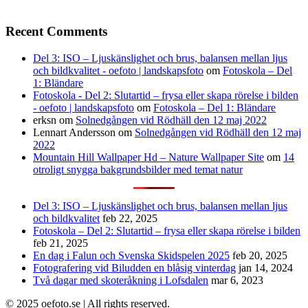
Recent Comments
Del 3: ISO – Ljuskänslighet och brus, balansen mellan ljus
och bildkvalitet - oefoto | landskapsfoto
om
Fotoskola – Del
1: Bländare
Fotoskola - Del 2: Slutartid – frysa eller skapa rörelse i bilden
- oefoto | landskapsfoto
om
Fotoskola – Del 1: Bländare
erksn
om
Solnedgången vid Rödhäll den 12 maj 2022
Lennart Andersson
om
Solnedgången vid Rödhäll den 12 maj
2022
Mountain Hill Wallpaper Hd – Nature Wallpaper Site
om
14
otroligt snygga bakgrundsbilder med temat natur
Del 3: ISO – Ljuskänslighet och brus, balansen mellan ljus
och bildkvalitet
feb 22, 2025
Fotoskola – Del 2: Slutartid – frysa eller skapa rörelse i bilden
feb 21, 2025
En dag i Falun och Svenska Skidspelen 2025
feb 20, 2025
Fotografering vid Biludden en blåsig vinterdag
jan 14, 2024
Två dagar med skoteråkning i Lofsdalen
mar 6, 2023
© 2025 oefoto.se | All rights reserved.