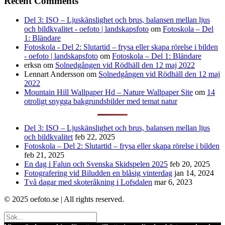
Recent Comments
Del 3: ISO – Ljuskänslighet och brus, balansen mellan ljus
och bildkvalitet - oefoto | landskapsfoto
om
Fotoskola – Del
1: Bländare
Fotoskola - Del 2: Slutartid – frysa eller skapa rörelse i bilden
- oefoto | landskapsfoto
om
Fotoskola – Del 1: Bländare
erksn
om
Solnedgången vid Rödhäll den 12 maj 2022
Lennart Andersson
om
Solnedgången vid Rödhäll den 12 maj
2022
Mountain Hill Wallpaper Hd – Nature Wallpaper Site
om
14
otroligt snygga bakgrundsbilder med temat natur
Del 3: ISO – Ljuskänslighet och brus, balansen mellan ljus
och bildkvalitet
feb 22, 2025
Fotoskola – Del 2: Slutartid – frysa eller skapa rörelse i bilden
feb 21, 2025
En dag i Falun och Svenska Skidspelen 2025
feb 20, 2025
Fotografering vid Biludden en blåsig vinterdag
jan 14, 2024
Två dagar med skoteråkning i Lofsdalen
mar 6, 2023
© 2025 oefoto.se | All rights reserved.