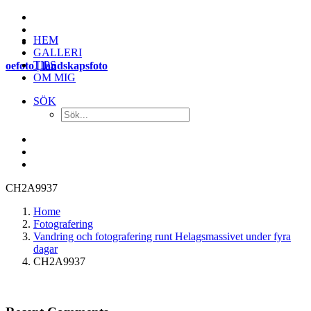
HEM
GALLERI
TIPS
oefoto | landskapsfoto
OM MIG
SÖK
CH2A9937
Home
Fotografering
Vandring och fotografering runt Helagsmassivet under fyra
dagar
CH2A9937