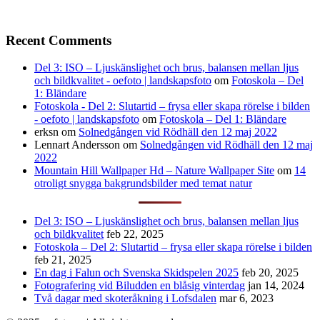
Recent Comments
Del 3: ISO – Ljuskänslighet och brus, balansen mellan ljus
och bildkvalitet - oefoto | landskapsfoto
om
Fotoskola – Del
1: Bländare
Fotoskola - Del 2: Slutartid – frysa eller skapa rörelse i bilden
- oefoto | landskapsfoto
om
Fotoskola – Del 1: Bländare
erksn
om
Solnedgången vid Rödhäll den 12 maj 2022
Lennart Andersson
om
Solnedgången vid Rödhäll den 12 maj
2022
Mountain Hill Wallpaper Hd – Nature Wallpaper Site
om
14
otroligt snygga bakgrundsbilder med temat natur
Del 3: ISO – Ljuskänslighet och brus, balansen mellan ljus
och bildkvalitet
feb 22, 2025
Fotoskola – Del 2: Slutartid – frysa eller skapa rörelse i bilden
feb 21, 2025
En dag i Falun och Svenska Skidspelen 2025
feb 20, 2025
Fotografering vid Biludden en blåsig vinterdag
jan 14, 2024
Två dagar med skoteråkning i Lofsdalen
mar 6, 2023