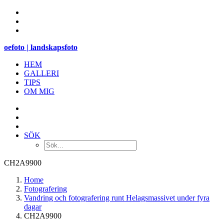
oefoto | landskapsfoto
HEM
GALLERI
TIPS
OM MIG
SÖK
CH2A9900
Home
Fotografering
Vandring och fotografering runt Helagsmassivet under fyra
dagar
CH2A9900