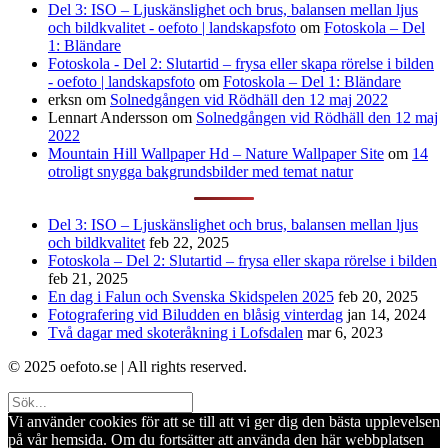
Del 3: ISO – Ljuskänslighet och brus, balansen mellan ljus
och bildkvalitet - oefoto | landskapsfoto
om
Fotoskola – Del
1: Bländare
Fotoskola - Del 2: Slutartid – frysa eller skapa rörelse i bilden
- oefoto | landskapsfoto
om
Fotoskola – Del 1: Bländare
erksn
om
Solnedgången vid Rödhäll den 12 maj 2022
Lennart Andersson
om
Solnedgången vid Rödhäll den 12 maj
2022
Mountain Hill Wallpaper Hd – Nature Wallpaper Site
om
14
otroligt snygga bakgrundsbilder med temat natur
Del 3: ISO – Ljuskänslighet och brus, balansen mellan ljus
och bildkvalitet
feb 22, 2025
Fotoskola – Del 2: Slutartid – frysa eller skapa rörelse i bilden
feb 21, 2025
En dag i Falun och Svenska Skidspelen 2025
feb 20, 2025
Fotografering vid Biludden en blåsig vinterdag
jan 14, 2024
Två dagar med skoteråkning i Lofsdalen
mar 6, 2023
© 2025 oefoto.se | All rights reserved.
Vi använder cookies för att se till att vi ger dig den bästa upplevelsen
på vår hemsida. Om du fortsätter att använda den här webbplatsen