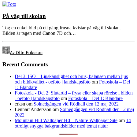
På väg till skolan
Tog en enkel bild på ett gäng frusna kvistar på väg till skolan.
Bilden är tagen med Canon 7D och…
Av Olle Eriksson
Recent Comments
Del 3: ISO – Ljuskänslighet och brus, balansen mellan ljus
och bildkvalitet - oefoto | landskapsfoto
om
Fotoskola – Del
1: Bländare
Fotoskola - Del 2: Slutartid – frysa eller skapa rörelse i bilden
- oefoto | landskapsfoto
om
Fotoskola – Del 1: Bländare
erksn
om
Solnedgången vid Rödhäll den 12 maj 2022
Lennart Andersson
om
Solnedgången vid Rödhäll den 12 maj
2022
Mountain Hill Wallpaper Hd – Nature Wallpaper Site
om
14
otroligt snygga bakgrundsbilder med temat natur