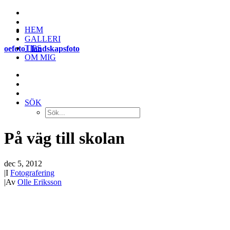
HEM
GALLERI
TIPS
oefoto | landskapsfoto
OM MIG
SÖK
På väg till skolan
dec 5, 2012
|
I
Fotografering
|
Av
Olle Eriksson