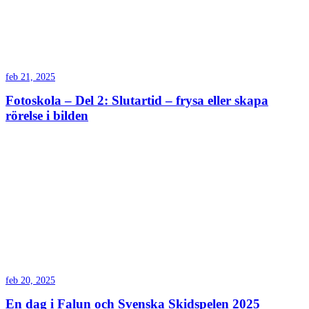
feb 21, 2025
Fotoskola – Del 2: Slutartid – frysa eller skapa
rörelse i bilden
feb 20, 2025
En dag i Falun och Svenska Skidspelen 2025