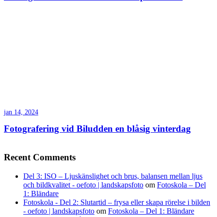
jan 14, 2024
Fotografering vid Biludden en blåsig vinterdag
Recent Comments
Del 3: ISO – Ljuskänslighet och brus, balansen mellan ljus
och bildkvalitet - oefoto | landskapsfoto
om
Fotoskola – Del
1: Bländare
Fotoskola - Del 2: Slutartid – frysa eller skapa rörelse i bilden
- oefoto | landskapsfoto
om
Fotoskola – Del 1: Bländare