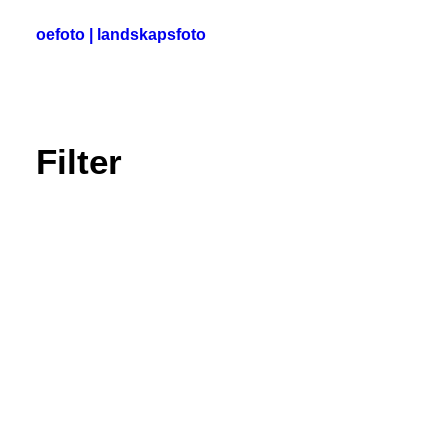
oefoto | landskapsfoto
HEM
Filter
GALLERI
TIPS
OM MIG
SÖK