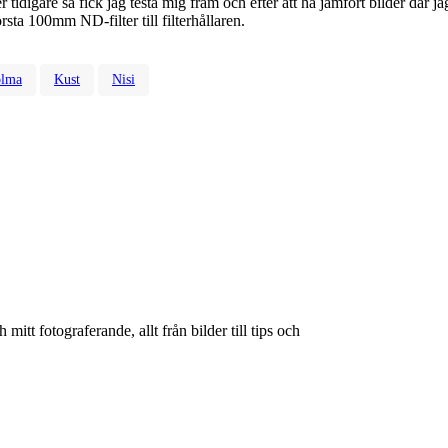
 tidigare så fick jag testa mig fram och efter att ha jämfört bilder där jag t
första 100mm ND-filter till filterhållaren.
olma
Kust
Nisi
itt fotograferande, allt från bilder till tips och