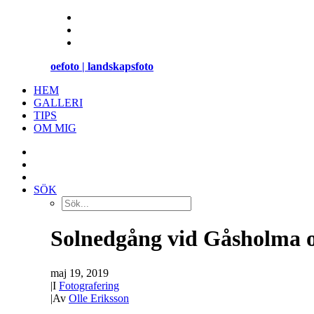
oefoto | landskapsfoto
HEM
GALLERI
TIPS
OM MIG
SÖK
Solnedgång vid Gåsholma oc
maj 19, 2019
|
I
Fotografering
|
Av
Olle Eriksson