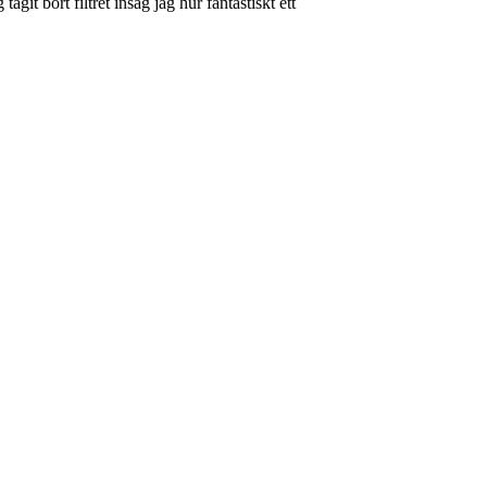
agit bort filtret insåg jag hur fantastiskt ett