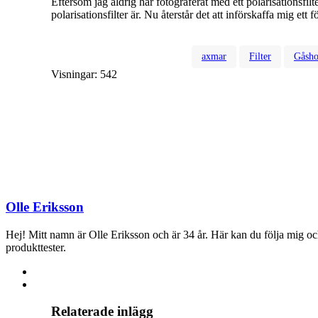
Eftersom jag aldrig har fotograferat med ett polarisationsfilter
polarisationsfilter är. Nu återstår det att införskaffa mig ett 
axmar
Filter
Gåsh
Visningar:
542
Olle Eriksson
Hej! Mitt namn är Olle Eriksson och är 34 år. Här kan du följa mig och m
produkttester.
Relaterade inlägg