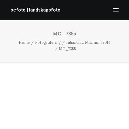
oefoto | landskapsfoto
MG_7355
HEM
Home
Fotografering
Inhandlat: Mac mini 2014
GALLERI
MG_7355
TIPS
OM MIG
SÖK