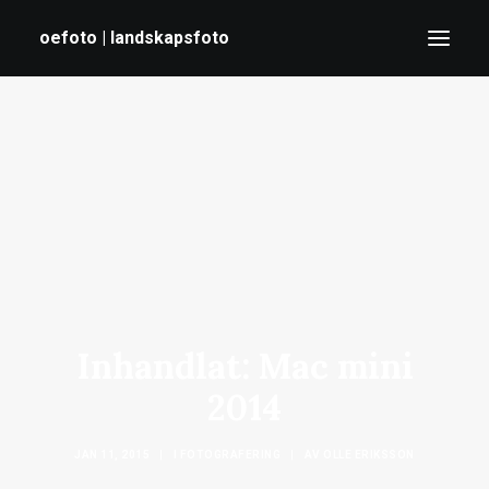
oefoto | landskapsfoto
HEM
GALLERI
TIPS
OM MIG
SÖK
Inhandlat: Mac mini
2014
JAN 11, 2015
|
I
FOTOGRAFERING
|
AV
OLLE ERIKSSON