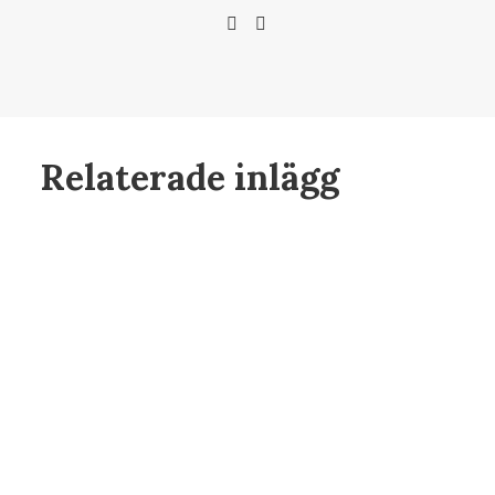
Relaterade inlägg
feb 22, 2025
Del 3: ISO – Ljuskänslighet och
brus, balansen mellan ljus och
bildkvalitet
feb 21, 2025