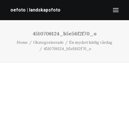
oefoto | landskapsfoto
4510706124_b5e56f2f70_o
HEM
Home
Okategoriserade
En mycket härlig vårdag
GALLERI
4510706124_b5e56f2f70_o
TIPS
OM MIG
SÖK