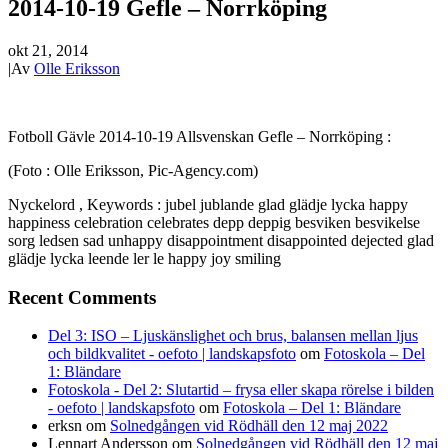
2014-10-19 Gefle – Norrköping
okt 21, 2014
|
Av
Olle Eriksson
Fotboll Gävle 2014-10-19 Allsvenskan Gefle – Norrköping :
(Foto : Olle Eriksson, Pic-Agency.com)
Nyckelord , Keywords : jubel jublande glad glädje lycka happy
happiness celebration celebrates depp deppig besviken besvikelse
sorg ledsen sad unhappy disappointment disappointed dejected glad
glädje lycka leende ler le happy joy smiling
Recent Comments
Del 3: ISO – Ljuskänslighet och brus, balansen mellan ljus
och bildkvalitet - oefoto | landskapsfoto
om
Fotoskola – Del
1: Bländare
Fotoskola - Del 2: Slutartid – frysa eller skapa rörelse i bilden
- oefoto | landskapsfoto
om
Fotoskola – Del 1: Bländare
erksn
om
Solnedgången vid Rödhäll den 12 maj 2022
Lennart Andersson
om
Solnedgången vid Rödhäll den 12 maj