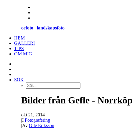
oefoto | landskapsfoto
HEM
GALLERI
TIPS
OM MIG
SÖK
Bilder från Gefle - Norrkö
okt 21, 2014
|
I
Fotografering
|
Av
Olle Eriksson