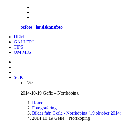
oefoto | landskapsfoto
HEM
GALLERI
TIPS
OM MIG
SÖK
2014-10-19 Gefle – Norrköping
Home
Fotografering
Bilder från Gefle - Norrköping (19 oktober 2014)
2014-10-19 Gefle – Norrköping