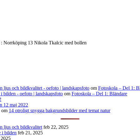
 : Norrköping 13 Nikola Tkalcic med bollen
ljus och bildkvalitet - oefoto | landskapsfoto
om
Fotoskola – Del 1: B
 i bilden - oefoto | landskapsfoto
om
Fotoskola – Del 1: Bländare
2
n 12 maj 2022
om
14 otroligt snygga bakgrundsbilder med temat natur
 ljus och bildkvalitet
feb 22, 2025
 i bilden
feb 21, 2025
, 2025