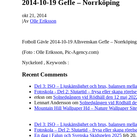
2014-10-19 Gefle – Norrköping
okt 21, 2014
|
Av
Olle Eriksson
Fotboll Gävle 2014-10-19 Allsvenskan Gefle – Norrköping
(Foto : Olle Eriksson, Pic-Agency.com)
Nyckelord , Keywords :
Recent Comments
Del 3: ISO – Ljuskänslighet och brus, balansen mellan 
Fotoskola - Del 2: Slutartid – frysa eller skapa rörelse
erksn
om
Solnedgången vid Rödhäll den 12 maj 202
Lennart Andersson
om
Solnedgången vid Rödhäll de
Mountain Hill Wallpaper Hd – Nature Wallpaper Site
Del 3: ISO – Ljuskänslighet och brus, balansen mellan
Fotoskola – Del 2: Slutartid – frysa eller skapa rörelse
En dag i Falun och Svenska Skidspelen 2025
feb 20