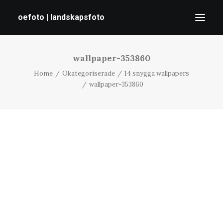
oefoto | landskapsfoto
wallpaper-353860
HEM
Home
Okategoriserade
14 snygga wallpapers
GALLERI
wallpaper-353860
TIPS
OM MIG
SÖK