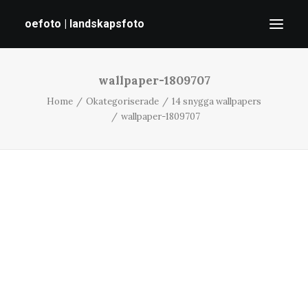
oefoto | landskapsfoto
wallpaper-1809707
HEM
Home
Okategoriserade
14 snygga wallpapers
GALLERI
wallpaper-1809707
TIPS
OM MIG
SÖK