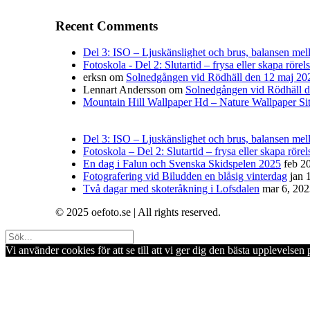
Recent Comments
Del 3: ISO – Ljuskänslighet och brus, balansen mella
Fotoskola - Del 2: Slutartid – frysa eller skapa rörel
erksn
om
Solnedgången vid Rödhäll den 12 maj 20
Lennart Andersson
om
Solnedgången vid Rödhäll 
Mountain Hill Wallpaper Hd – Nature Wallpaper Si
Del 3: ISO – Ljuskänslighet och brus, balansen mella
Fotoskola – Del 2: Slutartid – frysa eller skapa rörel
En dag i Falun och Svenska Skidspelen 2025
feb 2
Fotografering vid Biludden en blåsig vinterdag
jan 
Två dagar med skoteråkning i Lofsdalen
mar 6, 20
© 2025 oefoto.se | All rights reserved.
Vi använder cookies för att se till att vi ger dig den bästa upplevels