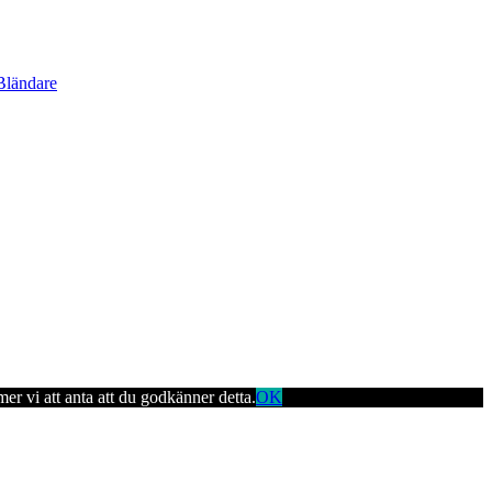
Bländare
er vi att anta att du godkänner detta.
OK