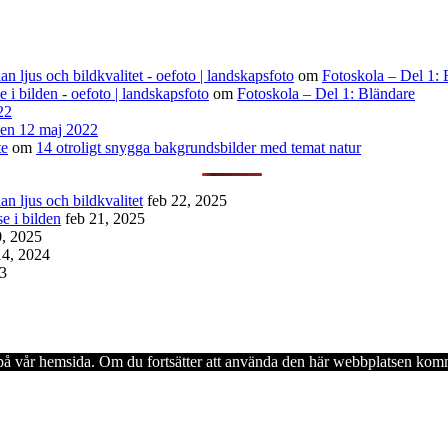
n ljus och bildkvalitet - oefoto | landskapsfoto
om
Fotoskola – Del 1: 
se i bilden - oefoto | landskapsfoto
om
Fotoskola – Del 1: Bländare
22
den 12 maj 2022
te
om
14 otroligt snygga bakgrundsbilder med temat natur
n ljus och bildkvalitet
feb 22, 2025
se i bilden
feb 21, 2025
0, 2025
14, 2024
23
en på vår hemsida. Om du fortsätter att använda den här webbplatsen komm