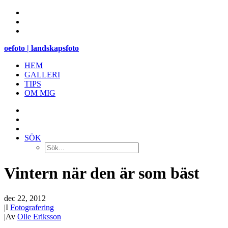
oefoto | landskapsfoto
HEM
GALLERI
TIPS
OM MIG
SÖK
Vintern när den är som bäst
dec 22, 2012
|
I
Fotografering
|
Av
Olle Eriksson