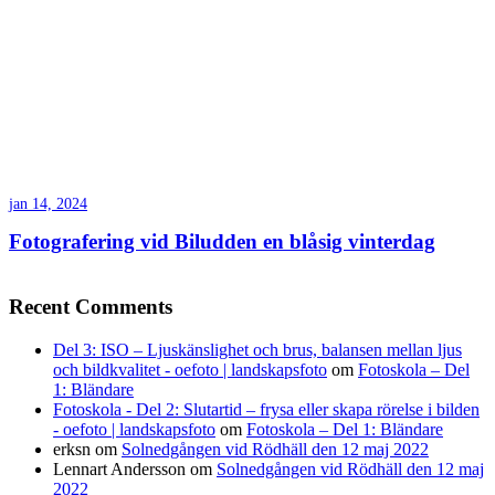
jan 14, 2024
Fotografering vid Biludden en blåsig vinterdag
Recent Comments
Del 3: ISO – Ljuskänslighet och brus, balansen mellan ljus
och bildkvalitet - oefoto | landskapsfoto
om
Fotoskola – Del
1: Bländare
Fotoskola - Del 2: Slutartid – frysa eller skapa rörelse i bilden
- oefoto | landskapsfoto
om
Fotoskola – Del 1: Bländare
erksn
om
Solnedgången vid Rödhäll den 12 maj 2022
Lennart Andersson
om
Solnedgången vid Rödhäll den 12 maj
2022