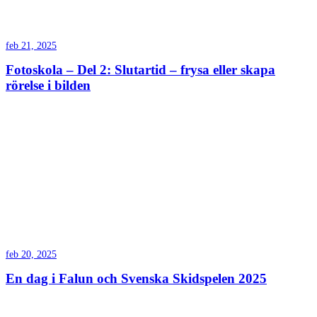
feb 21, 2025
Fotoskola – Del 2: Slutartid – frysa eller skapa
rörelse i bilden
feb 20, 2025
En dag i Falun och Svenska Skidspelen 2025