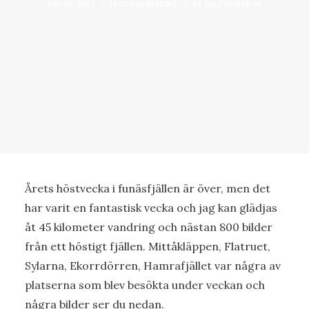
SEP 25, 2017
|
I
FOTOGRAFERING
|
AV
OLLE ERIKSSON
Årets höstvecka i funäsfjällen är över, men det
har varit en fantastisk vecka och jag kan glädjas
åt 45 kilometer vandring och nästan 800 bilder
från ett höstigt fjällen. Mittåkläppen, Flatruet,
Sylarna, Ekorrdörren, Hamrafjället var några av
platserna som blev besökta under veckan och
några bilder ser du nedan.