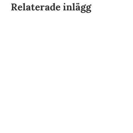
Relaterade inlägg
feb 22, 2025
Del 3: ISO – Ljuskänslighet och
brus, balansen mellan ljus och
bildkvalitet
feb 21, 2025
Fotoskola – Del 2: Slutartid – frysa
eller skapa rörelse i bilden