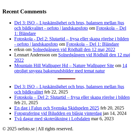
Recent Comments
Del 3: ISO – Ljuskänslighet och brus, balansen mellan ljus
och bildkvalitet - oefoto | landskapsfoto
om
Fotoskola – Del
1: Bländare
Fotoskola - Del 2: Slutartid – frysa eller skapa rörelse i bilden
- oefoto | landskapsfoto
om
Fotoskola – Del 1: Bländare
erksn
om
Solnedgången vid Rödhäll den 12 maj 2022
Lennart Andersson
om
Solnedgången vid Rödhäll den 12 maj
2022
Mountain Hill Wallpaper Hd – Nature Wallpaper Site
om
14
otroligt snygga bakgrundsbilder med temat natur
Del 3: ISO – Ljuskänslighet och brus, balansen mellan ljus
och bildkvalitet
feb 22, 2025
Fotoskola – Del 2: Slutartid – frysa eller skapa rörelse i bilden
feb 21, 2025
En dag i Falun och Svenska Skidspelen 2025
feb 20, 2025
Fotografering vid Biludden en blåsig vinterdag
jan 14, 2024
Två dagar med skoteråkning i Lofsdalen
mar 6, 2023
© 2025 oefoto.se | All rights reserved.