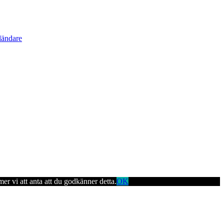
ländare
er vi att anta att du godkänner detta.
OK