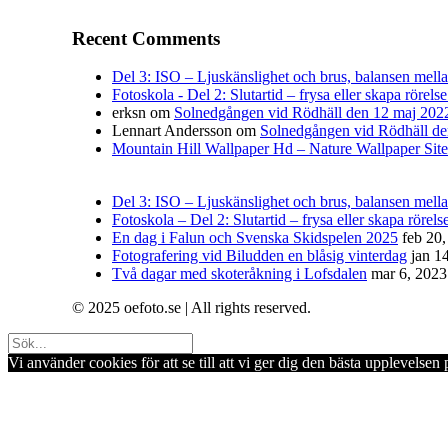
Recent Comments
Del 3: ISO – Ljuskänslighet och brus, balansen mellan 
Fotoskola - Del 2: Slutartid – frysa eller skapa rörelse
erksn
om
Solnedgången vid Rödhäll den 12 maj 202
Lennart Andersson
om
Solnedgången vid Rödhäll de
Mountain Hill Wallpaper Hd – Nature Wallpaper Site
Del 3: ISO – Ljuskänslighet och brus, balansen mellan
Fotoskola – Del 2: Slutartid – frysa eller skapa rörelse
En dag i Falun och Svenska Skidspelen 2025
feb 20
Fotografering vid Biludden en blåsig vinterdag
jan 1
Två dagar med skoteråkning i Lofsdalen
mar 6, 2023
© 2025 oefoto.se | All rights reserved.
Vi använder cookies för att se till att vi ger dig den bästa upplevels