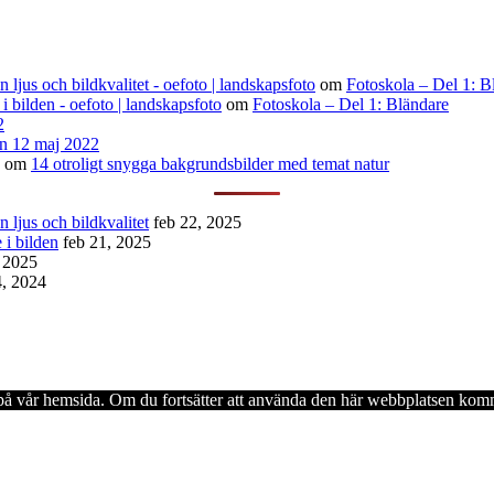
ljus och bildkvalitet - oefoto | landskapsfoto
om
Fotoskola – Del 1: B
 i bilden - oefoto | landskapsfoto
om
Fotoskola – Del 1: Bländare
2
n 12 maj 2022
om
14 otroligt snygga bakgrundsbilder med temat natur
 ljus och bildkvalitet
feb 22, 2025
 i bilden
feb 21, 2025
, 2025
4, 2024
en på vår hemsida. Om du fortsätter att använda den här webbplatsen komm