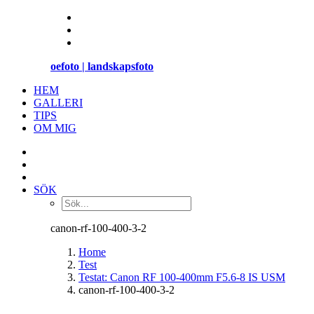
oefoto | landskapsfoto
HEM
GALLERI
TIPS
OM MIG
SÖK
canon-rf-100-400-3-2
Home
Test
Testat: Canon RF 100-400mm F5.6-8 IS USM
canon-rf-100-400-3-2