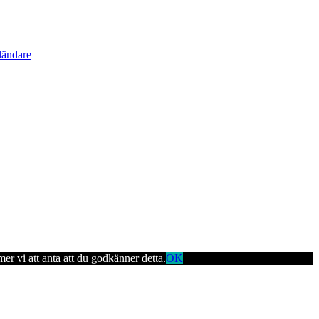
ländare
er vi att anta att du godkänner detta.
OK