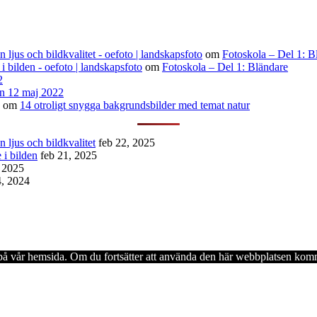
ljus och bildkvalitet - oefoto | landskapsfoto
om
Fotoskola – Del 1: B
 i bilden - oefoto | landskapsfoto
om
Fotoskola – Del 1: Bländare
2
n 12 maj 2022
om
14 otroligt snygga bakgrundsbilder med temat natur
 ljus och bildkvalitet
feb 22, 2025
 i bilden
feb 21, 2025
, 2025
4, 2024
en på vår hemsida. Om du fortsätter att använda den här webbplatsen komm