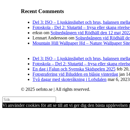
Recent Comments
Del 3: ISO – Ljuskänslighet och brus, balansen mellan 
Fotoskola - Del 2: Slutartid – frysa eller skapa rörelse
erksn
om
Solnedgången vid Rödhäll den 12 maj 202
Lennart Andersson
om
Solnedgången vid Rödhäll de
Mountain Hill Wallpaper Hd – Nature Wallpaper Site
Del 3: ISO – Ljuskänslighet och brus, balansen mellan
Fotoskola – Del 2: Slutartid – frysa eller skapa rörelse
En dag i Falun och Svenska Skidspelen 2025
feb 20
Fotografering vid Biludden en blåsig vinterdag
jan 1
Två dagar med skoteråkning i Lofsdalen
mar 6, 2023
© 2025 oefoto.se | All rights reserved.
Vi använder cookies för att se till att vi ger dig den bästa upplevels