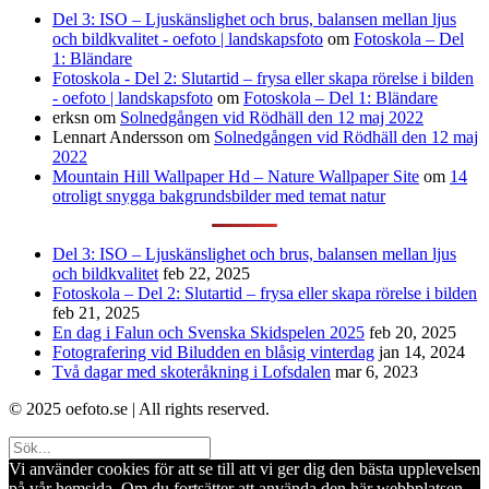
Del 3: ISO – Ljuskänslighet och brus, balansen mellan ljus
och bildkvalitet - oefoto | landskapsfoto
om
Fotoskola – Del
1: Bländare
Fotoskola - Del 2: Slutartid – frysa eller skapa rörelse i bilden
- oefoto | landskapsfoto
om
Fotoskola – Del 1: Bländare
erksn
om
Solnedgången vid Rödhäll den 12 maj 2022
Lennart Andersson
om
Solnedgången vid Rödhäll den 12 maj
2022
Mountain Hill Wallpaper Hd – Nature Wallpaper Site
om
14
otroligt snygga bakgrundsbilder med temat natur
Del 3: ISO – Ljuskänslighet och brus, balansen mellan ljus
och bildkvalitet
feb 22, 2025
Fotoskola – Del 2: Slutartid – frysa eller skapa rörelse i bilden
feb 21, 2025
En dag i Falun och Svenska Skidspelen 2025
feb 20, 2025
Fotografering vid Biludden en blåsig vinterdag
jan 14, 2024
Två dagar med skoteråkning i Lofsdalen
mar 6, 2023
© 2025 oefoto.se | All rights reserved.
Vi använder cookies för att se till att vi ger dig den bästa upplevelsen
på vår hemsida. Om du fortsätter att använda den här webbplatsen