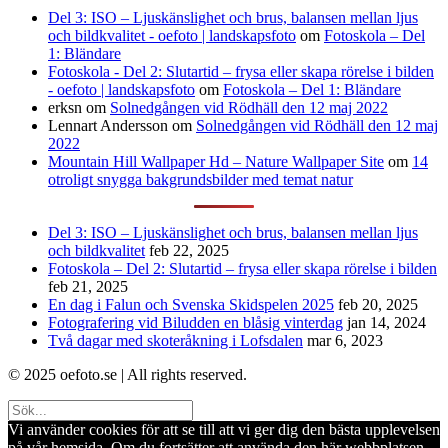
Del 3: ISO – Ljuskänslighet och brus, balansen mellan ljus
och bildkvalitet - oefoto | landskapsfoto
om
Fotoskola – Del
1: Bländare
Fotoskola - Del 2: Slutartid – frysa eller skapa rörelse i bilden
- oefoto | landskapsfoto
om
Fotoskola – Del 1: Bländare
erksn
om
Solnedgången vid Rödhäll den 12 maj 2022
Lennart Andersson
om
Solnedgången vid Rödhäll den 12 maj
2022
Mountain Hill Wallpaper Hd – Nature Wallpaper Site
om
14
otroligt snygga bakgrundsbilder med temat natur
Del 3: ISO – Ljuskänslighet och brus, balansen mellan ljus
och bildkvalitet
feb 22, 2025
Fotoskola – Del 2: Slutartid – frysa eller skapa rörelse i bilden
feb 21, 2025
En dag i Falun och Svenska Skidspelen 2025
feb 20, 2025
Fotografering vid Biludden en blåsig vinterdag
jan 14, 2024
Två dagar med skoteråkning i Lofsdalen
mar 6, 2023
© 2025 oefoto.se | All rights reserved.
Vi använder cookies för att se till att vi ger dig den bästa upplevelsen
på vår hemsida. Om du fortsätter att använda den här webbplatsen