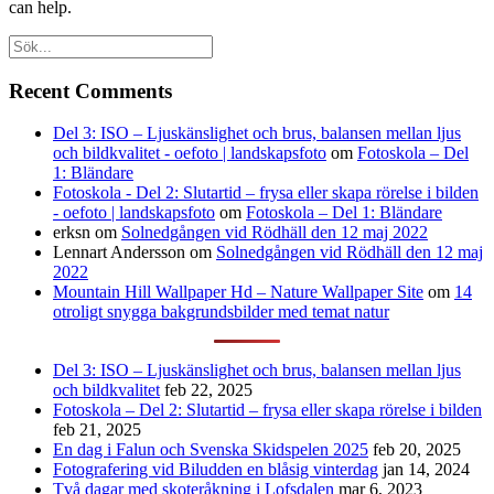
can help.
Recent Comments
Del 3: ISO – Ljuskänslighet och brus, balansen mellan ljus
och bildkvalitet - oefoto | landskapsfoto
om
Fotoskola – Del
1: Bländare
Fotoskola - Del 2: Slutartid – frysa eller skapa rörelse i bilden
- oefoto | landskapsfoto
om
Fotoskola – Del 1: Bländare
erksn
om
Solnedgången vid Rödhäll den 12 maj 2022
Lennart Andersson
om
Solnedgången vid Rödhäll den 12 maj
2022
Mountain Hill Wallpaper Hd – Nature Wallpaper Site
om
14
otroligt snygga bakgrundsbilder med temat natur
Del 3: ISO – Ljuskänslighet och brus, balansen mellan ljus
och bildkvalitet
feb 22, 2025
Fotoskola – Del 2: Slutartid – frysa eller skapa rörelse i bilden
feb 21, 2025
En dag i Falun och Svenska Skidspelen 2025
feb 20, 2025
Fotografering vid Biludden en blåsig vinterdag
jan 14, 2024
Två dagar med skoteråkning i Lofsdalen
mar 6, 2023