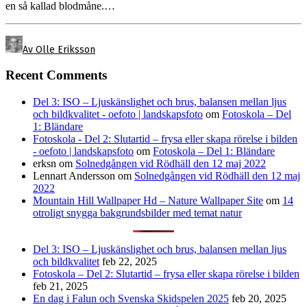
en så kallad blodmåne.…
Av Olle Eriksson
Recent Comments
Del 3: ISO – Ljuskänslighet och brus, balansen mellan ljus
och bildkvalitet - oefoto | landskapsfoto
om
Fotoskola – Del
1: Bländare
Fotoskola - Del 2: Slutartid – frysa eller skapa rörelse i bilden
- oefoto | landskapsfoto
om
Fotoskola – Del 1: Bländare
erksn
om
Solnedgången vid Rödhäll den 12 maj 2022
Lennart Andersson
om
Solnedgången vid Rödhäll den 12 maj
2022
Mountain Hill Wallpaper Hd – Nature Wallpaper Site
om
14
otroligt snygga bakgrundsbilder med temat natur
Del 3: ISO – Ljuskänslighet och brus, balansen mellan ljus
och bildkvalitet
feb 22, 2025
Fotoskola – Del 2: Slutartid – frysa eller skapa rörelse i bilden
feb 21, 2025
En dag i Falun och Svenska Skidspelen 2025
feb 20, 2025