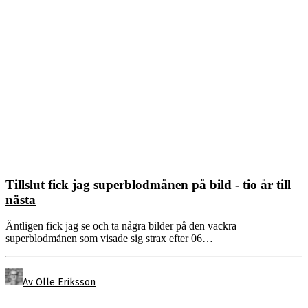
Tillslut fick jag superblodmånen på bild - tio år till
nästa
Äntligen fick jag se och ta några bilder på den vackra
superblodmånen som visade sig strax efter 06…
Av Olle Eriksson