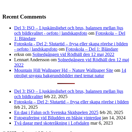
Recent Comments
Del 3: ISO – Ljuskänslighet och brus, balansen mellan ljus
och bildkvalitet - oefoto | landskapsfoto
om
Fotoskola – Del
1: Bländare
Fotoskola - Del 2: Slutartid – frysa eller skapa rörelse i bilden
- oefoto | landskapsfoto
om
Fotoskola – Del 1: Bländare
erksn
om
Solnedgången vid Rödhäll den 12 maj 2022
Lennart Andersson
om
Solnedgången vid Rödhäll den 12 maj
2022
Mountain Hill Wallpaper Hd – Nature Wallpaper Site
om
14
otroligt snygga bakgrundsbilder med temat natur
Del 3: ISO – Ljuskänslighet och brus, balansen mellan ljus
och bildkvalitet
feb 22, 2025
Fotoskola – Del 2: Slutartid – frysa eller skapa rörelse i bilden
feb 21, 2025
En dag i Falun och Svenska Skidspelen 2025
feb 20, 2025
Fotografering vid Biludden en blåsig vinterdag
jan 14, 2024
Två dagar med skoteråkning i Lofsdalen
mar 6, 2023