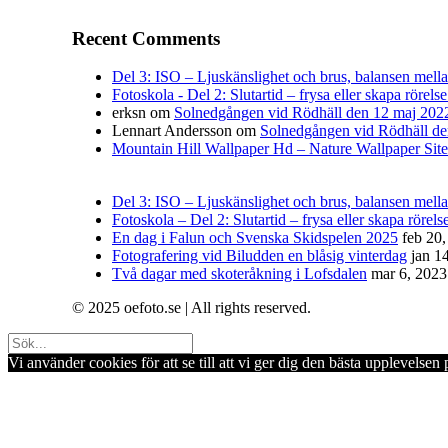
Recent Comments
Del 3: ISO – Ljuskänslighet och brus, balansen mellan 
Fotoskola - Del 2: Slutartid – frysa eller skapa rörelse
erksn
om
Solnedgången vid Rödhäll den 12 maj 202
Lennart Andersson
om
Solnedgången vid Rödhäll de
Mountain Hill Wallpaper Hd – Nature Wallpaper Site
Del 3: ISO – Ljuskänslighet och brus, balansen mellan
Fotoskola – Del 2: Slutartid – frysa eller skapa rörelse
En dag i Falun och Svenska Skidspelen 2025
feb 20
Fotografering vid Biludden en blåsig vinterdag
jan 1
Två dagar med skoteråkning i Lofsdalen
mar 6, 2023
© 2025 oefoto.se | All rights reserved.
Vi använder cookies för att se till att vi ger dig den bästa upplevels