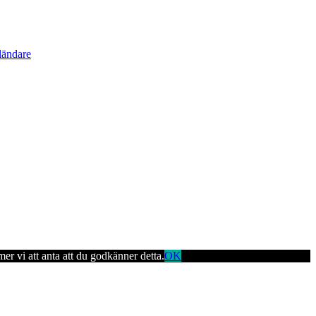
ländare
er vi att anta att du godkänner detta.
OK