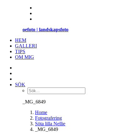
oefoto | landskapsfoto
HEM
GALLERI
TIPS
OM MIG
SÖK
_MG_6849
Home
Fotografering
Söta lilla Nellie
_MG_6849