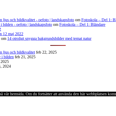
ljus och bildkvalitet - oefoto | landskapsfoto
om
Fotoskola – Del 1: B
 i bilden - oefoto | landskapsfoto
om
Fotoskola – Del 1: Bländare
2
n 12 maj 2022
om
14 otroligt snygga bakgrundsbilder med temat natur
 ljus och bildkvalitet
feb 22, 2025
 i bilden
feb 21, 2025
, 2025
4, 2024
en på vår hemsida. Om du fortsätter att använda den här webbplatsen komm