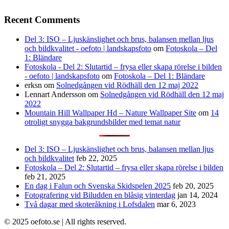
Recent Comments
Del 3: ISO – Ljuskänslighet och brus, balansen mellan ljus
och bildkvalitet - oefoto | landskapsfoto
om
Fotoskola – Del
1: Bländare
Fotoskola - Del 2: Slutartid – frysa eller skapa rörelse i bilden
- oefoto | landskapsfoto
om
Fotoskola – Del 1: Bländare
erksn
om
Solnedgången vid Rödhäll den 12 maj 2022
Lennart Andersson
om
Solnedgången vid Rödhäll den 12 maj
2022
Mountain Hill Wallpaper Hd – Nature Wallpaper Site
om
14
otroligt snygga bakgrundsbilder med temat natur
Del 3: ISO – Ljuskänslighet och brus, balansen mellan ljus
och bildkvalitet
feb 22, 2025
Fotoskola – Del 2: Slutartid – frysa eller skapa rörelse i bilden
feb 21, 2025
En dag i Falun och Svenska Skidspelen 2025
feb 20, 2025
Fotografering vid Biludden en blåsig vinterdag
jan 14, 2024
Två dagar med skoteråkning i Lofsdalen
mar 6, 2023
© 2025 oefoto.se | All rights reserved.