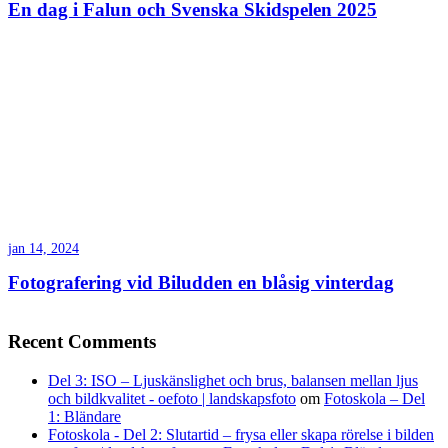
En dag i Falun och Svenska Skidspelen 2025
jan 14, 2024
Fotografering vid Biludden en blåsig vinterdag
Recent Comments
Del 3: ISO – Ljuskänslighet och brus, balansen mellan ljus
och bildkvalitet - oefoto | landskapsfoto
om
Fotoskola – Del
1: Bländare
Fotoskola - Del 2: Slutartid – frysa eller skapa rörelse i bilden