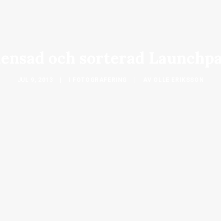
ensad och sorterad Launchp
JUL 9, 2013
|
I
FOTOGRAFERING
|
AV
OLLE ERIKSSON