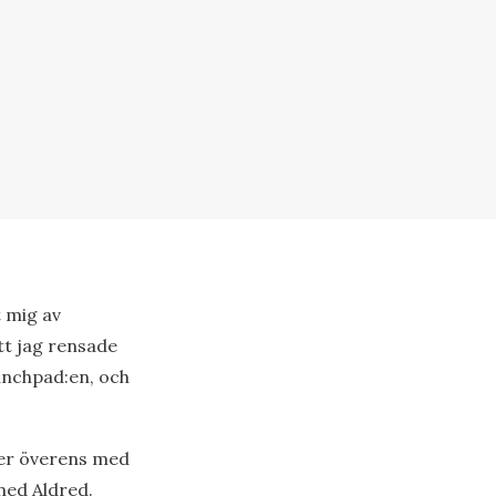
t mig av
tt jag rensade
unchpad:en, och
mmer överens med
med Aldred.