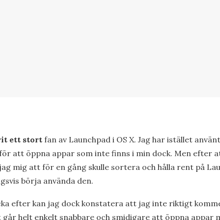
it ett stort
fan av Launchpad i OS X. Jag har istället använ
för att öppna appar som inte finns i min dock. Men efter a
g mig att för en gång skulle sortera och hålla rent på La
gsvis börja använda den.
cka efter kan jag dock konstatera att jag inte riktigt ko
 går helt enkelt snabbare och smidigare att öppna appar 