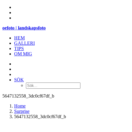
oefoto | landskapsfoto
HEM
GALLERI
TIPS
OM MIG
SÖK
5647132558_3dc0cf67df_b
Home
Surprise
5647132558_3dc0cf67df_b