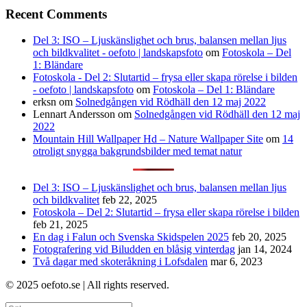
Recent Comments
Del 3: ISO – Ljuskänslighet och brus, balansen mellan ljus
och bildkvalitet - oefoto | landskapsfoto
om
Fotoskola – Del
1: Bländare
Fotoskola - Del 2: Slutartid – frysa eller skapa rörelse i bilden
- oefoto | landskapsfoto
om
Fotoskola – Del 1: Bländare
erksn
om
Solnedgången vid Rödhäll den 12 maj 2022
Lennart Andersson
om
Solnedgången vid Rödhäll den 12 maj
2022
Mountain Hill Wallpaper Hd – Nature Wallpaper Site
om
14
otroligt snygga bakgrundsbilder med temat natur
Del 3: ISO – Ljuskänslighet och brus, balansen mellan ljus
och bildkvalitet
feb 22, 2025
Fotoskola – Del 2: Slutartid – frysa eller skapa rörelse i bilden
feb 21, 2025
En dag i Falun och Svenska Skidspelen 2025
feb 20, 2025
Fotografering vid Biludden en blåsig vinterdag
jan 14, 2024
Två dagar med skoteråkning i Lofsdalen
mar 6, 2023
© 2025 oefoto.se | All rights reserved.