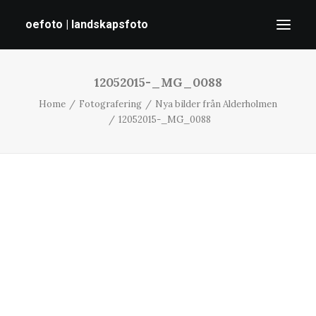
oefoto | landskapsfoto
12052015-_MG_0088
HEM
Home
Fotografering
Nya bilder från Alderholmen
GALLERI
12052015-_MG_0088
TIPS
OM MIG
SÖK