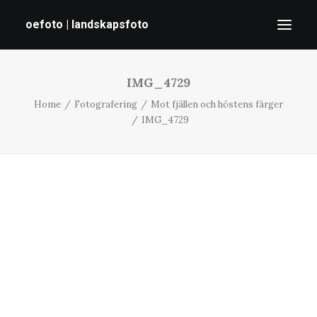
oefoto | landskapsfoto
IMG_4729
HEM
Home
Fotografering
Mot fjällen och höstens färger
GALLERI
IMG_4729
TIPS
OM MIG
SÖK