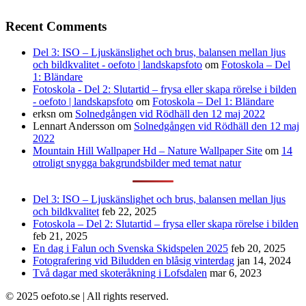
Recent Comments
Del 3: ISO – Ljuskänslighet och brus, balansen mellan ljus
och bildkvalitet - oefoto | landskapsfoto
om
Fotoskola – Del
1: Bländare
Fotoskola - Del 2: Slutartid – frysa eller skapa rörelse i bilden
- oefoto | landskapsfoto
om
Fotoskola – Del 1: Bländare
erksn
om
Solnedgången vid Rödhäll den 12 maj 2022
Lennart Andersson
om
Solnedgången vid Rödhäll den 12 maj
2022
Mountain Hill Wallpaper Hd – Nature Wallpaper Site
om
14
otroligt snygga bakgrundsbilder med temat natur
Del 3: ISO – Ljuskänslighet och brus, balansen mellan ljus
och bildkvalitet
feb 22, 2025
Fotoskola – Del 2: Slutartid – frysa eller skapa rörelse i bilden
feb 21, 2025
En dag i Falun och Svenska Skidspelen 2025
feb 20, 2025
Fotografering vid Biludden en blåsig vinterdag
jan 14, 2024
Två dagar med skoteråkning i Lofsdalen
mar 6, 2023
© 2025 oefoto.se | All rights reserved.