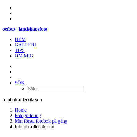
oefoto | landskapsfoto
HEM
GALLERI
TIPS
OM MIG
SÖK
fotobok-olleeriksson
Home
Fotografering
Min första fotobok på gång
fotobok-olleeriksson