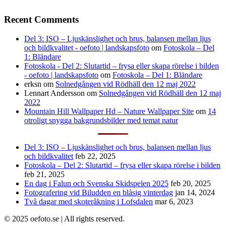
Recent Comments
Del 3: ISO – Ljuskänslighet och brus, balansen mellan ljus
och bildkvalitet - oefoto | landskapsfoto
om
Fotoskola – Del
1: Bländare
Fotoskola - Del 2: Slutartid – frysa eller skapa rörelse i bilden
- oefoto | landskapsfoto
om
Fotoskola – Del 1: Bländare
erksn
om
Solnedgången vid Rödhäll den 12 maj 2022
Lennart Andersson
om
Solnedgången vid Rödhäll den 12 maj
2022
Mountain Hill Wallpaper Hd – Nature Wallpaper Site
om
14
otroligt snygga bakgrundsbilder med temat natur
Del 3: ISO – Ljuskänslighet och brus, balansen mellan ljus
och bildkvalitet
feb 22, 2025
Fotoskola – Del 2: Slutartid – frysa eller skapa rörelse i bilden
feb 21, 2025
En dag i Falun och Svenska Skidspelen 2025
feb 20, 2025
Fotografering vid Biludden en blåsig vinterdag
jan 14, 2024
Två dagar med skoteråkning i Lofsdalen
mar 6, 2023
© 2025 oefoto.se | All rights reserved.