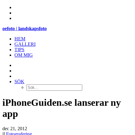
oefoto | landskapsfoto
HEM
GALLERI
TIPS
OM MIG
SÖK
iPhoneGuiden.se lanserar ny
app
dec 21, 2012
|
I
Fotografering