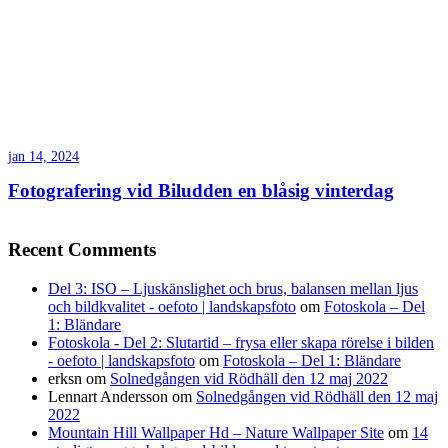
jan 14, 2024
Fotografering vid Biludden en blåsig vinterdag
Recent Comments
Del 3: ISO – Ljuskänslighet och brus, balansen mellan ljus
och bildkvalitet - oefoto | landskapsfoto
om
Fotoskola – Del
1: Bländare
Fotoskola - Del 2: Slutartid – frysa eller skapa rörelse i bilden
- oefoto | landskapsfoto
om
Fotoskola – Del 1: Bländare
erksn
om
Solnedgången vid Rödhäll den 12 maj 2022
Lennart Andersson
om
Solnedgången vid Rödhäll den 12 maj
2022
Mountain Hill Wallpaper Hd – Nature Wallpaper Site
om
14