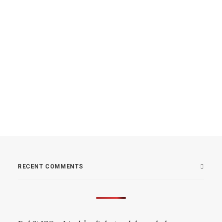
jan 14, 2024
Fotografering vid Biludden en
blåsig vinterdag
RECENT COMMENTS