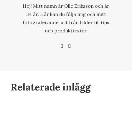
Hej! Mitt namn är Olle Eriksson och är
34 år. Här kan du följa mig och mitt
fotograferande, allt från bilder till tips
och produkttester.
Relaterade inlägg
feb 22, 2025
Del 3: ISO – Ljuskänslighet och
brus, balansen mellan ljus och
bildkvalitet