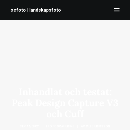
oefoto | landskapsfoto
HEM
GALLERI
TIPS
OM MIG
Inhandlat och testat:
SÖK
Peak Design Capture V3
och Cuff
SEP 16, 2021
|
I
FOTOGRAFERING
|
AV
OLLE ERIKSSON