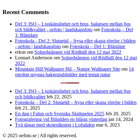
Recent Comments
Del 3: ISO – Ljuskänslighet och brus, balansen mellan ljus
och bildkvalitet - oefoto | landskapsfoto
om
Fotoskola – Del
1: Bländare
Fotoskola - Del 2: Slutartid – frysa eller skapa rörelse i bilden
- oefoto | landskapsfoto
om
Fotoskola – Del 1: Bländare
erksn
om
Solnedgången vid Rödhäll den 12 maj 2022
Lennart Andersson
om
Solnedgången vid Rödhäll den 12 maj
2022
Mountain Hill Wallpaper Hd – Nature Wallpaper Site
om
14
otroligt snygga bakgrundsbilder med temat natur
Del 3: ISO – Ljuskänslighet och brus, balansen mellan ljus
och bildkvalitet
feb 22, 2025
Fotoskola – Del 2: Slutartid – frysa eller skapa rörelse i bilden
feb 21, 2025
En dag i Falun och Svenska Skidspelen 2025
feb 20, 2025
Fotografering vid Biludden en blåsig vinterdag
jan 14, 2024
Två dagar med skoteråkning i Lofsdalen
mar 6, 2023
© 2025 oefoto.se | All rights reserved.