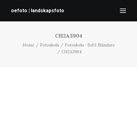
oefoto | landskapsfoto
CH2A3904
HEM
Home
Fotoskola
Fotoskola - Del 1: Bländare
GALLERI
CH2A3904
TIPS
OM MIG
SÖK