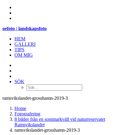
oefoto | landskapsfoto
HEM
GALLERI
TIPS
OM MIG
SÖK
ramsvikslandet-grosshamn-2019-3
Home
Fotografering
8 bilder från en sommarkväll vid naturreservatet
Ramsvikslandet
ramsvikslandet-grosshamn-2019-3