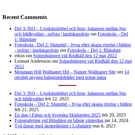
Recent Comments
Del 3: ISO – Ljuskänslighet och brus, balansen mellan ljus
och bildkvalitet - oefoto | landskapsfoto
om
Fotoskola – Del
1: Bländare
Fotoskola - Del 2: Slutartid – frysa eller skapa rörelse i bilden
- oefoto | landskapsfoto
om
Fotoskola – Del 1: Bländare
erksn
om
Solnedgången vid Rödhäll den 12 maj 2022
Lennart Andersson
om
Solnedgången vid Rödhäll den 12 maj
2022
Mountain Hill Wallpaper Hd – Nature Wallpaper Site
om
14
otroligt snygga bakgrundsbilder med temat natur
Del 3: ISO – Ljuskänslighet och brus, balansen mellan ljus
och bildkvalitet
feb 22, 2025
Fotoskola – Del 2: Slutartid – frysa eller skapa rörelse i bilden
feb 21, 2025
En dag i Falun och Svenska Skidspelen 2025
feb 20, 2025
Fotografering vid Biludden en blåsig vinterdag
jan 14, 2024
Två dagar med skoteråkning i Lofsdalen
mar 6, 2023