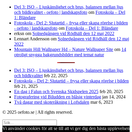
Del 3: ISO – Ljuskänslighet och brus, balansen mellan ljus
och bildkvalitet - oefoto | landskapsfoto
om
Fotoskola – Del
1: Bländare
Fotoskola - Del 2: Slutartid – frysa eller skapa rörelse i bilden
- oefoto | landskapsfoto
om
Fotoskola – Del 1: Bländare
erksn
om
Solnedgången vid Rödhäll den 12 maj 2022
Lennart Andersson
om
Solnedgången vid Rödhäll den 12 maj
2022
Mountain Hill Wallpaper Hd – Nature Wallpaper Site
om
14
otroligt snygga bakgrundsbilder med temat natur
Del 3: ISO – Ljuskänslighet och brus, balansen mellan ljus
och bildkvalitet
feb 22, 2025
Fotoskola – Del 2: Slutartid – frysa eller skapa rörelse i bilden
feb 21, 2025
En dag i Falun och Svenska Skidspelen 2025
feb 20, 2025
Fotografering vid Biludden en blåsig vinterdag
jan 14, 2024
Två dagar med skoteråkning i Lofsdalen
mar 6, 2023
© 2025 oefoto.se | All rights reserved.
Vi använder cookies för att se till att vi ger dig den bästa upplevelsen