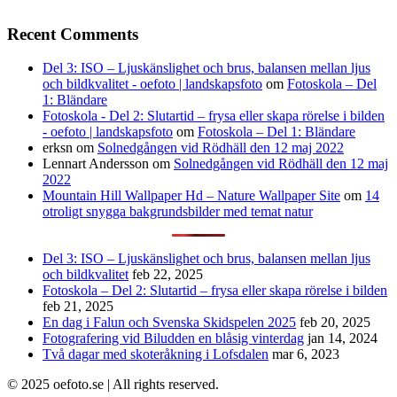
Recent Comments
Del 3: ISO – Ljuskänslighet och brus, balansen mellan ljus
och bildkvalitet - oefoto | landskapsfoto
om
Fotoskola – Del
1: Bländare
Fotoskola - Del 2: Slutartid – frysa eller skapa rörelse i bilden
- oefoto | landskapsfoto
om
Fotoskola – Del 1: Bländare
erksn
om
Solnedgången vid Rödhäll den 12 maj 2022
Lennart Andersson
om
Solnedgången vid Rödhäll den 12 maj
2022
Mountain Hill Wallpaper Hd – Nature Wallpaper Site
om
14
otroligt snygga bakgrundsbilder med temat natur
Del 3: ISO – Ljuskänslighet och brus, balansen mellan ljus
och bildkvalitet
feb 22, 2025
Fotoskola – Del 2: Slutartid – frysa eller skapa rörelse i bilden
feb 21, 2025
En dag i Falun och Svenska Skidspelen 2025
feb 20, 2025
Fotografering vid Biludden en blåsig vinterdag
jan 14, 2024
Två dagar med skoteråkning i Lofsdalen
mar 6, 2023
© 2025 oefoto.se | All rights reserved.