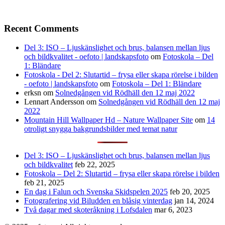
Recent Comments
Del 3: ISO – Ljuskänslighet och brus, balansen mellan ljus
och bildkvalitet - oefoto | landskapsfoto
om
Fotoskola – Del
1: Bländare
Fotoskola - Del 2: Slutartid – frysa eller skapa rörelse i bilden
- oefoto | landskapsfoto
om
Fotoskola – Del 1: Bländare
erksn
om
Solnedgången vid Rödhäll den 12 maj 2022
Lennart Andersson
om
Solnedgången vid Rödhäll den 12 maj
2022
Mountain Hill Wallpaper Hd – Nature Wallpaper Site
om
14
otroligt snygga bakgrundsbilder med temat natur
Del 3: ISO – Ljuskänslighet och brus, balansen mellan ljus
och bildkvalitet
feb 22, 2025
Fotoskola – Del 2: Slutartid – frysa eller skapa rörelse i bilden
feb 21, 2025
En dag i Falun och Svenska Skidspelen 2025
feb 20, 2025
Fotografering vid Biludden en blåsig vinterdag
jan 14, 2024
Två dagar med skoteråkning i Lofsdalen
mar 6, 2023