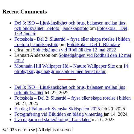
Recent Comments
Del 3: ISO – Ljuskänslighet och brus, balansen mellan ljus
och bildkvalitet - oefoto | landskapsfoto
om
Fotoskola – Del
1: Bländare
Fotoskola - Del 2: Slutartid – frysa eller skapa rörelse i bilden
- oefoto | landskapsfoto
om
Fotoskola – Del 1: Bländare
erksn
om
Solnedgången vid Rödhäll den 12 maj 2022
Lennart Andersson
om
Solnedgången vid Rödhäll den 12 maj
2022
Mountain Hill Wallpaper Hd – Nature Wallpaper Site
om
14
otroligt snygga bakgrundsbilder med temat natur
Del 3: ISO – Ljuskänslighet och brus, balansen mellan ljus
och bildkvalitet
feb 22, 2025
Fotoskola – Del 2: Slutartid – frysa eller skapa rörelse i bilden
feb 21, 2025
En dag i Falun och Svenska Skidspelen 2025
feb 20, 2025
Fotografering vid Biludden en blåsig vinterdag
jan 14, 2024
Två dagar med skoteråkning i Lofsdalen
mar 6, 2023
© 2025 oefoto.se | All rights reserved.