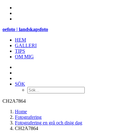
oefoto | landskapsfoto
HEM
GALLERI
TIPS
OM MIG
SÖK
CH2A7864
Home
Fotografering
Fotografering en grå och disig dag
CH2A7864