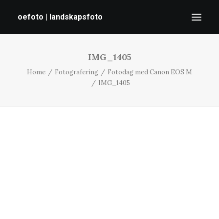
oefoto | landskapsfoto
IMG_1405
HEM
Home
Fotografering
Fotodag med Canon EOS M
GALLERI
IMG_1405
TIPS
OM MIG
SÖK