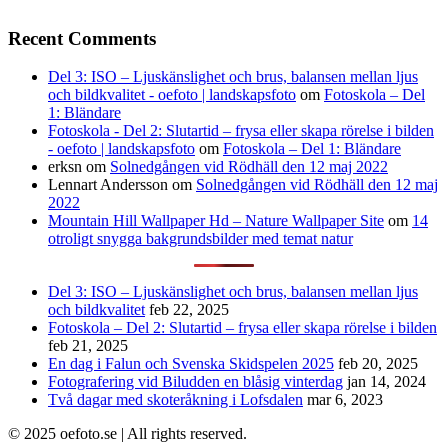
Recent Comments
Del 3: ISO – Ljuskänslighet och brus, balansen mellan ljus
och bildkvalitet - oefoto | landskapsfoto
om
Fotoskola – Del
1: Bländare
Fotoskola - Del 2: Slutartid – frysa eller skapa rörelse i bilden
- oefoto | landskapsfoto
om
Fotoskola – Del 1: Bländare
erksn
om
Solnedgången vid Rödhäll den 12 maj 2022
Lennart Andersson
om
Solnedgången vid Rödhäll den 12 maj
2022
Mountain Hill Wallpaper Hd – Nature Wallpaper Site
om
14
otroligt snygga bakgrundsbilder med temat natur
Del 3: ISO – Ljuskänslighet och brus, balansen mellan ljus
och bildkvalitet
feb 22, 2025
Fotoskola – Del 2: Slutartid – frysa eller skapa rörelse i bilden
feb 21, 2025
En dag i Falun och Svenska Skidspelen 2025
feb 20, 2025
Fotografering vid Biludden en blåsig vinterdag
jan 14, 2024
Två dagar med skoteråkning i Lofsdalen
mar 6, 2023
© 2025 oefoto.se | All rights reserved.